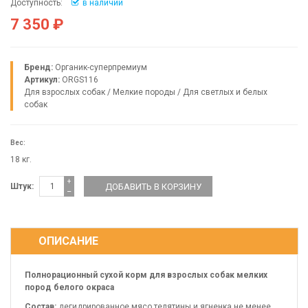
Доступность:
в наличии
7 350 ₽
Бренд:
Органик-суперпремиум
Артикул:
ORGS116
Для взрослых собак
/
Мелкие породы
/
Для светлых и белых
собак
Вес:
18 кг.
+
Штук:
−
ОПИСАНИЕ
Полнорационный сухой корм для взрослых собак мелких
пород белого окраса
Состав:
дегидрированное мясо телятины и ягненка не менее