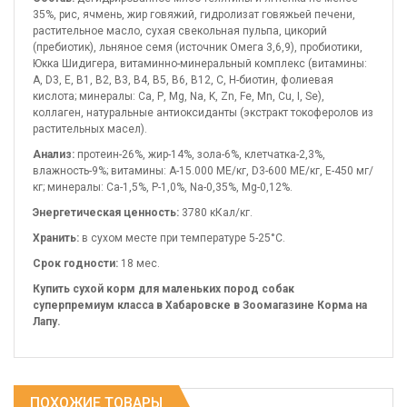
35%, рис, ячмень, жир говяжий, гидролизат говяжьей печени,
растительное масло, сухая свекольная пульпа, цикорий
(пребиотик), льняное семя (источник Омега 3,6,9), пробиотики,
Юкка Шидигера, витаминно-минеральный комплекс (витамины:
А, D3, Е, В1, В2, В3, В4, В5, В6, В12, С, Н-биотин, фолиевая
кислота; минералы: Са, Р, Mg, Na, K, Zn, Fe, Mn, Cu, I, Se),
коллаген, натуральные антиоксиданты (экстракт токоферолов из
растительных масел).
Анализ:
протеин-26%, жир-14%, зола-6%, клетчатка-2,3%,
влажность-9%; витамины: А-15.000 МЕ/кг, D3-600 МЕ/кг, Е-450 мг/
кг; минералы: Ca-1,5%, P-1,0%, Na-0,35%, Mg-0,12%.
Энергетическая ценность:
3780 кКал/кг.
Хранить:
в сухом месте при температуре 5-25°C.
Срок годности:
18 мес.
Купить сухой корм для маленьких пород собак
суперпремиум класса в Хабаровске в Зоомагазине Корма на
Лапу.
ПОХОЖИЕ ТОВАРЫ