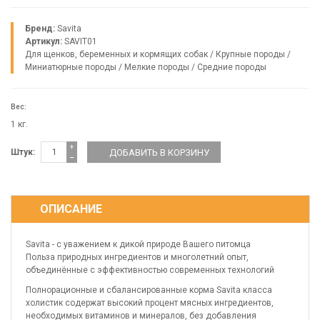
Бренд:
Savita
Артикул:
SAVIT01
Для щенков, беременных и кормящих собак
/
Крупные породы
/
Миниатюрные породы
/
Мелкие породы
/
Средние породы
Вес:
1 кг.
+
Штук:
−
ОПИСАНИЕ
Savita - с уважением к дикой природе Вашего питомца
Польза природных ингредиентов и многолетний опыт,
объединённые с эффективностью современных технологий
Полнорационные и сбалансированные корма Savita класса
холистик содержат высокий процент мясных ингредиентов,
необходимых витаминов и минералов, без добавления