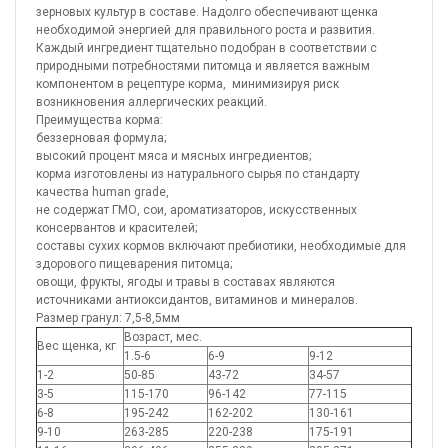
зерновых культур в составе. Надолго обеспечивают щенка
необходимой энергией для правильного роста и развития.
Каждый ингредиент тщательно подобран в соответствии с
природными потребностями питомца и является важным
компонентом в рецептуре корма, минимизируя риск
возникновения аллергических реакций.
Преимущества корма:
беззерновая формула;
высокий процент мяса и мясных ингредиентов;
корма изготовлены из натурального сырья по стандарту
качества human grade,
не содержат ГМО, сои, ароматизаторов, искусственных
консервантов и красителей;
составы сухих кормов включают пребиотики, необходимые для
здорового пищеварения питомца;
овощи, фрукты, ягоды и травы в составах являются
источниками антиоксидантов, витаминов и минералов.
Размер гранул: 7,5-8,5мм
Возраст, мес.
Вес щенка, кг
1.5-6
6-9
9-12
1-2
50-85
43-72
34-57
3-5
115-170
96-142
77-115
6-8
195-242
162-202
130-161
9-10
263-285
220-238
175-191