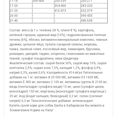
11-16
306-406
255-339
205-271
17-20
-
354-400
283-320
21-25
-
415-473
332-379
26-30
-
-
390-435
31-40
-
-
445-538
Состав: мясо (в т.ч. телёнка 28 %, оленя 8 %), картофель,
зелёный горошек, куриный жир (10%), гидролизованная телячья
печень (6%), яблоко, витаминно-минеральный комплекс, пивные
дрожжи, цельное яйцо, пульпа сахарной свёклы, морковь,
тыква, льняное семя, лососёвый жир, ламинария, брусника,
розмарин, цикорий, таурин, хлорелла, глюкозамин из животных
тканей, сульфат хондроитина, юкка Шидигера
Аналитический состав: сырой белок 30%, сырой жир 16%, сырая
клетчатка 2,5%, сырая зола 7,5%, кальций 1,2%, фосфор 0,9%,
натрий 0,3%, калий 0,6%. Калорийность 414 кКал Питательные
добавки на 1 кг: витамин А 20 000 МЕ, витамин D3 1600 МЕ,
витамин Е 400 мг, витамин С 100 мг, витамины группы В 2100 мг,
медь (пентагидрат сульфата меди) 15 мг, цинк (сульфат цинка,
моногидрат) 150 мг, марганец (моногидрат сульфата марганца )
25 мг, йод (йодат кальция, безводный) 3,2 мг, селен (селенит
натрия) 0,3 мг Технологические добавки: антиоксидант
Купить сухой корм для собак Savita в Хабаровске Вы можете в
Зоомагазине Корма на Лапу!