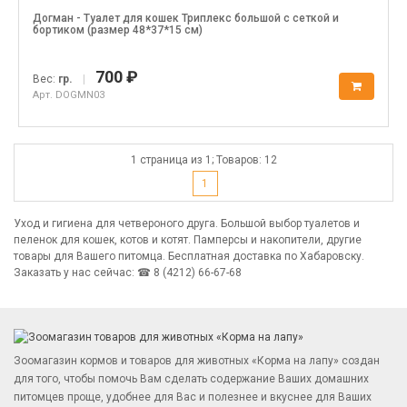
Догман - Туалет для кошек Триплекс большой с сеткой и
бортиком (размер 48*37*15 см)
700 ₽
Вес:
гр.
|
Арт. DOGMN03
1 страница из 1; Товаров: 12
1
Уход и гигиена для четвероного друга. Большой выбор туалетов и
пеленок для кошек, котов и котят. Памперсы и накопители, другие
товары для Вашего питомца. Бесплатная доставка по Хабаровску.
Заказать у нас сейчас: ☎ 8 (4212) 66-67-68
Зоомагазин кормов и товаров для животных «Корма на лапу» создан
для того, чтобы помочь Вам сделать содержание Ваших домашних
питомцев проще, удобнее для Вас и полезнее и вкуснее для Ваших