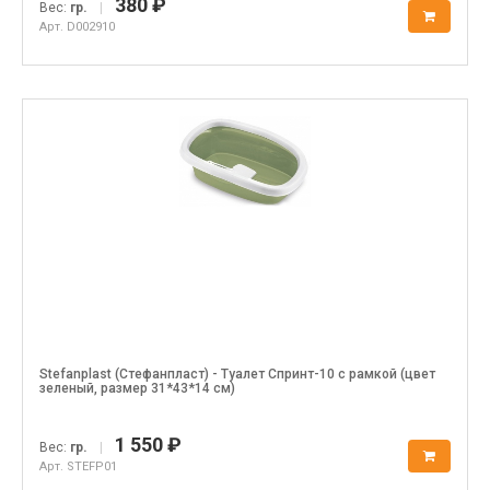
380 ₽
Вес:
гр.
|
Арт. D002910
Stefanplast (Стефанпласт) - Туалет Спринт-10 с рамкой (цвет
зеленый, размер 31*43*14 см)
1 550 ₽
Вес:
гр.
|
Арт. STEFP01