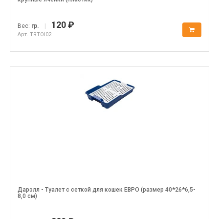
120 ₽
Вес:
гр.
|
Арт. TRTOI02
Дарэлл - Туалет с сеткой для кошек ЕВРО (размер 40*26*6,5-
8,0 см)