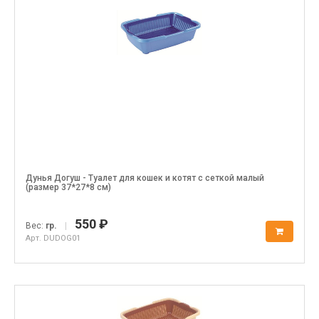
Дунья Догуш - Туалет для кошек и котят с сеткой малый
(размер 37*27*8 см)
550 ₽
Вес:
гр.
|
Арт. DUDOG01