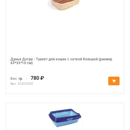
Дунья Догуш - Туалет для кошек с сеткой большой (размер
43*33*10 см)
780 ₽
Вес:
гр.
|
Арт. DUDOG02