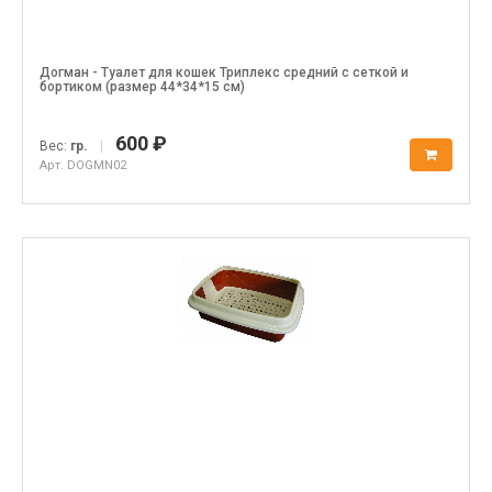
Догман - Туалет для кошек Триплекс средний с сеткой и
бортиком (размер 44*34*15 см)
600 ₽
Вес:
гр.
|
Арт. DOGMN02