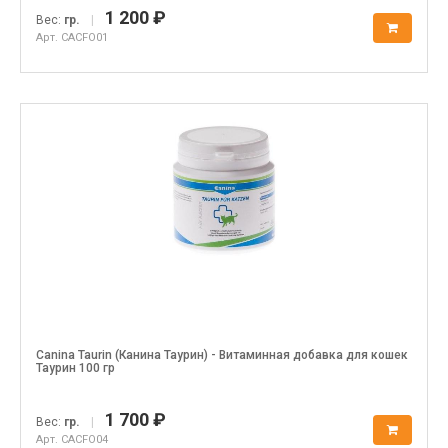
1 200 ₽
Вес:
гр.
|
Арт. CACFO01
Canina Taurin (Канина Таурин) - Витаминная добавка для кошек
Таурин 100 гр
1 700 ₽
Вес:
гр.
|
Арт. CACFO04