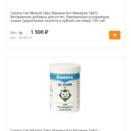
Canina Cat-Mineral Tabs (Канина Кэт Минерал Табс) -
Витаминная добавка для котят, беременных и кормящих
кошек (укрепление скелета и зубной системы) 150 таб.
1 500 ₽
Вес:
гр.
|
Арт. CACMT01
Canina Cat-Vitamin Tabs (Канина Кэт Витамин Табс) -