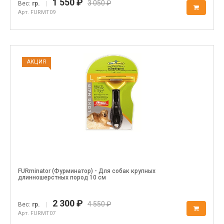
1 550 ₽
3 050 ₽
Вес:
гр.
|
Арт. FURMT09
АКЦИЯ
FURminator (Фурминатор) - Для собак крупных
длинношерстных пород 10 см
2 300 ₽
4 550 ₽
Вес:
гр.
|
Арт. FURMT07