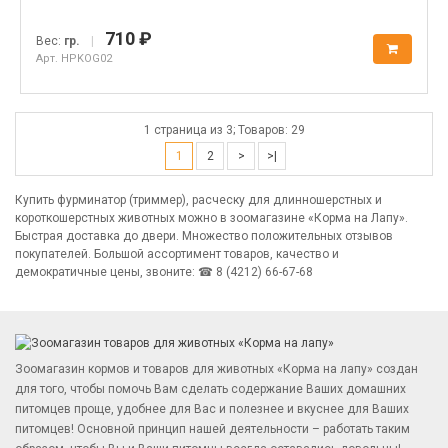
710 ₽
Вес:
гр.
|
Арт. HPKOG02
1 страница из 3; Товаров: 29
1
2
>
>|
Купить фурминатор (триммер), расческу для длинношерстных и
короткошерстных животных можно в зоомагазине «Корма на Лапу».
Быстрая доставка до двери. Множество положительных отзывов
покупателей. Большой ассортимент товаров, качество и
демократичные цены, звоните: ☎ 8 (4212) 66-67-68
Зоомагазин кормов и товаров для животных «Корма на лапу» создан
для того, чтобы помочь Вам сделать содержание Ваших домашних
питомцев проще, удобнее для Вас и полезнее и вкуснее для Ваших
питомцев! Основной принцип нашей деятельности – работать таким