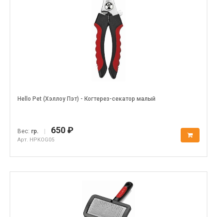
Hello Pet (Хэллоу Пэт) - Когтерез-секатор малый
650 ₽
Вес:
гр.
|
Арт. HPKOG05