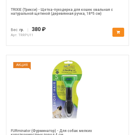
TRIXIE (Трикси) - Щетка-пуходерка для кошек овальная с
натуральной щетиной (деревянная ручка, 18*5 см)
380 ₽
Вес:
гр.
|
Арт. TRRPU11
АКЦИЯ
FURminator (Фурминатор) - Для собак мелких
короткошерстных пород 4 см