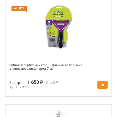
АКЦИЯ
FURminator (Фурминатор) - Для кошек больших
длинношерстных пород 7 см
1 650 ₽
3 250 ₽
Вес:
гр.
|
Арт. FURMT01