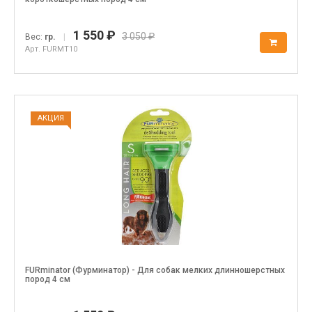
1 550 ₽
3 050 ₽
Вес:
гр.
|
Арт. FURMT10
АКЦИЯ
FURminator (Фурминатор) - Для собак мелких длинношерстных
пород 4 см