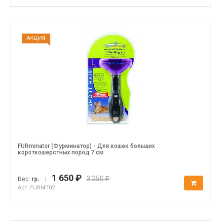
АКЦИЯ
FURminator (Фурминатор) - Для кошек больших
короткошерстных пород 7 см
1 650 ₽
3 250 ₽
Вес:
гр.
|
Арт. FURMT02