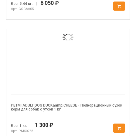
6 050 ₽
Вес:
5.44 кг.
|
Арт. GOGAA05
PETMI ADULT DOG DUCK&amp;CHEESE - Полнорационный сухой
корм для собак с уткой 1 кг
1 300 ₽
Вес:
1 кг.
|
Арт. PM50788