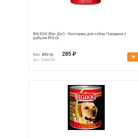
BIG DOG (Биг Дог) - Консервы для собак Говядина с
рубцом 850 гр
285 ₽
Вес:
850 гр.
|
Арт. ZGBID03