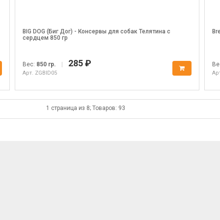
BIG DOG (Биг Дог) - Консервы для собак Телятина с
Br
сердцем 850 гр
285 ₽
Вес:
850 гр.
|
Ве
Арт. ZGBID05
Ар
1 страница из 8; Товаров: 93