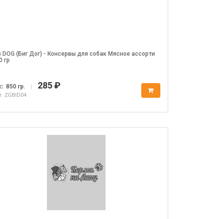
G DOG (Биг Дог) - Консервы для собак Мясное ассорти
0 гр
285 ₽
с:
850 гр.
|
т. ZGBID04