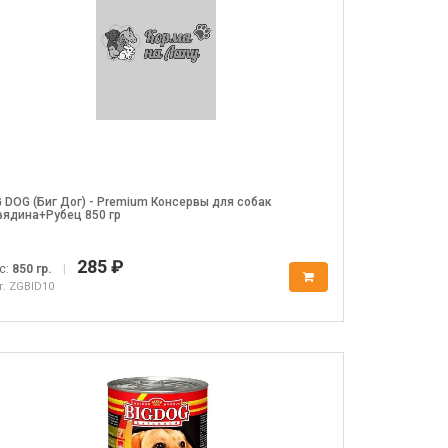
G DOG (Биг Дог) - Premium Консервы для собак
вядина+Рубец 850 гр
285 ₽
с:
850 гр.
|
т. ZGBID10