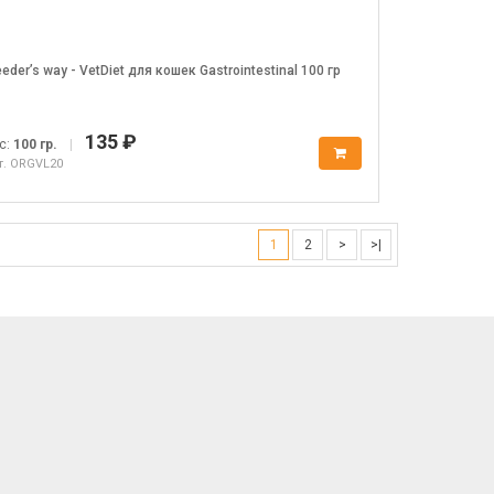
eeder’s way - VetDiet для кошек Gastrointestinal 100 гр
135 ₽
с:
100 гр.
|
т. ORGVL20
1
2
>
>|