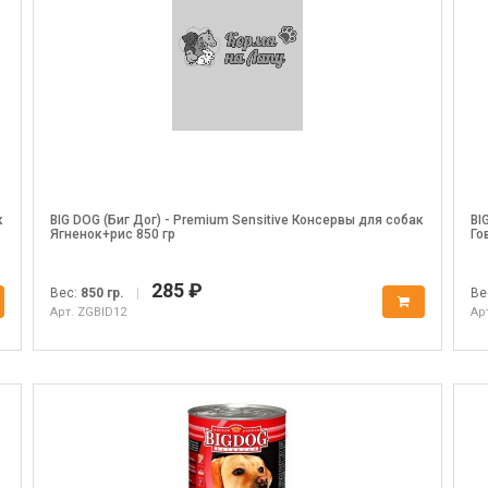
к
BIG DOG (Биг Дог) - Premium Sensitive Консервы для собак
BI
Ягненок+рис 850 гр
Го
285 ₽
Вес:
850 гр.
|
Ве
Арт. ZGBID12
Ар