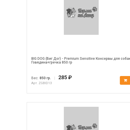
BIG DOG (Биг Дог) - Premium Sensitive Консервы для соба
Говядина+гречка 850 гр
285 ₽
Вес:
850 гр.
|
Арт. ZGBID13