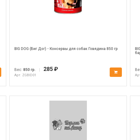
BIG DOG (Биг Дог) - Консервы для собак Говядина 850 гр
BI
ба
285 ₽
Вес:
850 гр.
|
Ве
Арт. ZGBID01
Ар