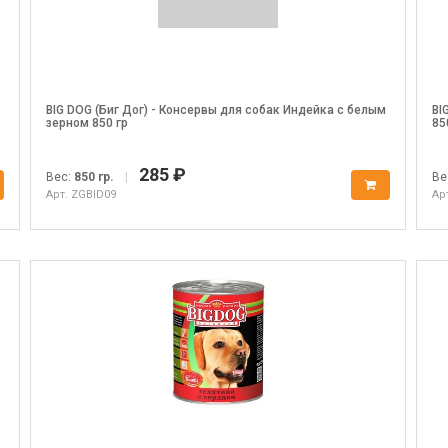
BIG DOG (Биг Дог) - Консервы для собак Индейка с белым
BI
зерном 850 гр
85
285 ₽
Вес:
850 гр.
|
Ве
Арт. ZGBID09
Ар