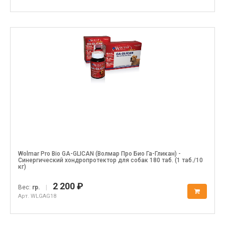
Wolmar Pro Bio GA-GLICAN (Волмар Про Био Га-Гликан) -
Синергический хондропротектор для собак 180 таб. (1 таб./10
кг)
2 200 ₽
Вес:
гр.
|
Арт. WLGAG18