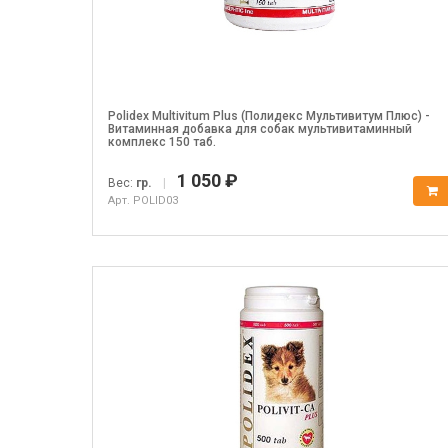
Polidex Multivitum Plus (Полидекс Мультивитум Плюс) -
Витаминная добавка для собак мультивитаминный
комплекс 150 таб.
1 050 ₽
Вес:
гр.
|
Арт. POLID03