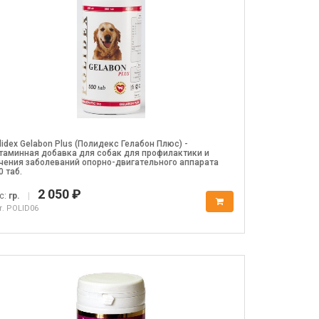
lidex Gelabon Plus (Полидекс Гелабон Плюс) -
таминная добавка для собак для профилактики и
чения заболеваний опорно-двигательного аппарата
0 таб.
2 050 ₽
с:
гр.
|
т. POLID06