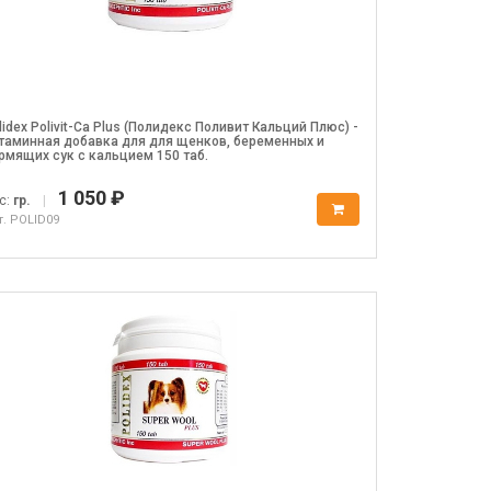
lidex Polivit-Ca Plus (Полидекс Поливит Кальций Плюс) -
таминная добавка для для щенков, беременных и
рмящих сук с кальцием 150 таб.
1 050 ₽
с:
гр.
|
т. POLID09