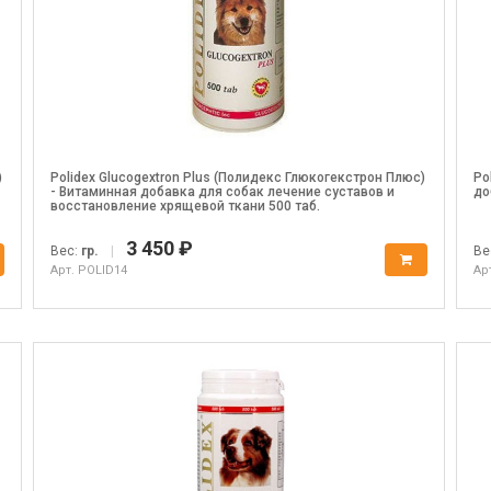
)
Polidex Glucogextron Plus (Полидекс Глюкогекстрон Плюс)
Po
- Витаминная добавка для собак лечение суставов и
до
восстановление хрящевой ткани 500 таб.
3 450 ₽
Вес:
гр.
|
Ве
Арт. POLID14
Ар