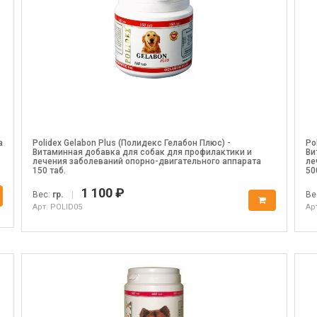
а
Polidex Gelabon Plus (Полидекс Гелабон Плюс) -
Po
Витаминная добавка для собак для профилактики и
Ви
лечения заболеваний опорно-двигательного аппарата
ле
150 таб.
50
1 100 ₽
Вес:
гр.
|
Ве
Арт. POLID05
Ар