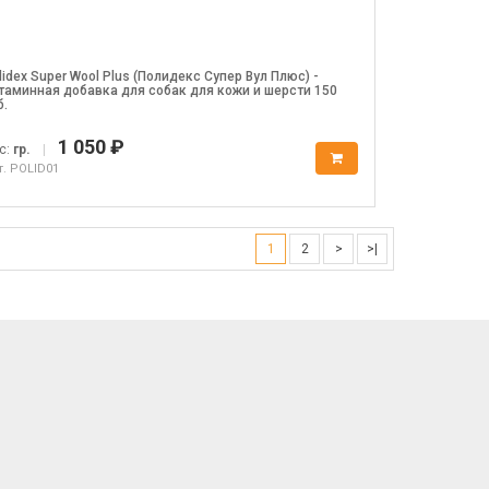
lidex Super Wool Plus (Полидекс Супер Вул Плюс) -
таминная добавка для собак для кожи и шерсти 150
б.
1 050 ₽
с:
гр.
|
т. POLID01
1
2
>
>|