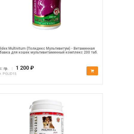
lidex Multivitum (Полидекс Мультивитум) - Витаминная
бавка для кошек мультивитаминный комплекс 200 таб.
1 200 ₽
с:
гр.
|
т. POLID15