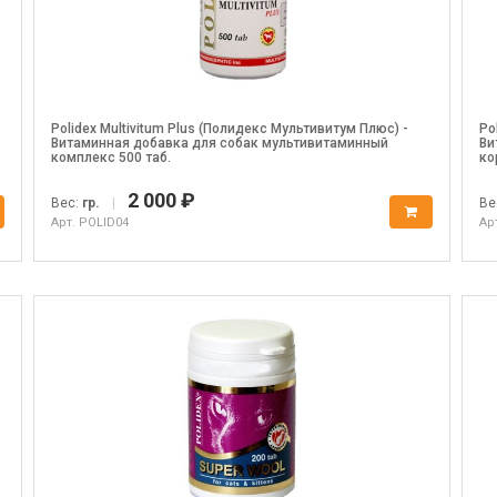
Polidex Multivitum Plus (Полидекс Мультивитум Плюс) -
Po
Витаминная добавка для собак мультивитаминный
Ви
комплекс 500 таб.
ко
2 000 ₽
Вес:
гр.
|
Ве
Арт. POLID04
Ар