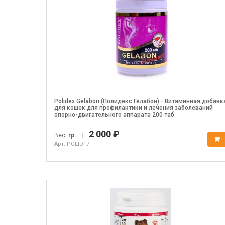
Polidex Gelabon (Полидекс Гелабон) - Витаминная добавк
для кошек для профилактики и лечения заболеваний
опорно-двигательного аппарата 200 таб.
2 000 ₽
Вес:
гр.
|
Арт. POLID17