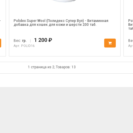
-
Polidex Super Wool (Полидекс Супер Вул) - Витаминная
Po
добавка для кошек для кожи и шерсти 200 таб.
Ви
та
1 200 ₽
Вес:
гр.
|
Ве
Арт. POLID16
Ар
1 страница из 2; Товаров: 13