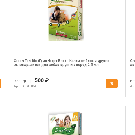
Green Fort Bio (Грин Форт Био) - Капли от блох и других
Gr
эктопаразитов для собак крупных пород 2,5 мл
эк
500 ₽
Вес:
гр.
|
Ве
Арт. GFDLBKA
Ар