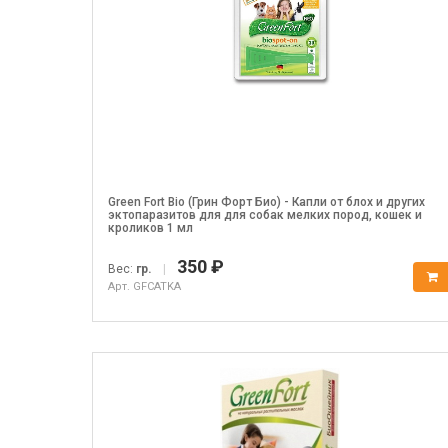
Green Fort Bio (Грин Форт Био) - Капли от блох и других
эктопаразитов для для собак мелких пород, кошек и
кроликов 1 мл
350 ₽
Вес:
гр.
|
Арт. GFCATKA