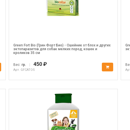
Green Fort Bio (Грин Форт Био) - Ошейник от блох и других
Gr
эктопаразитов для собак мелких пород, кошек и
эк
кроликов 35 см
450 ₽
Вес:
гр.
|
Ве
Арт. GFCATOS
Ар