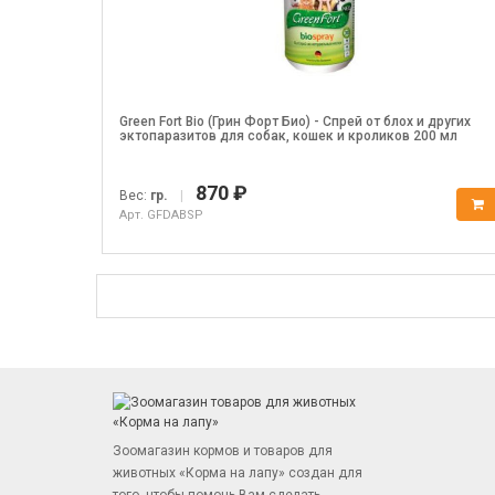
Green Fort Bio (Грин Форт Био) - Спрей от блох и других
эктопаразитов для собак, кошек и кроликов 200 мл
870 ₽
Вес:
гр.
|
Арт. GFDABSP
Зоомагазин кормов и товаров для
животных «Корма на лапу» создан для