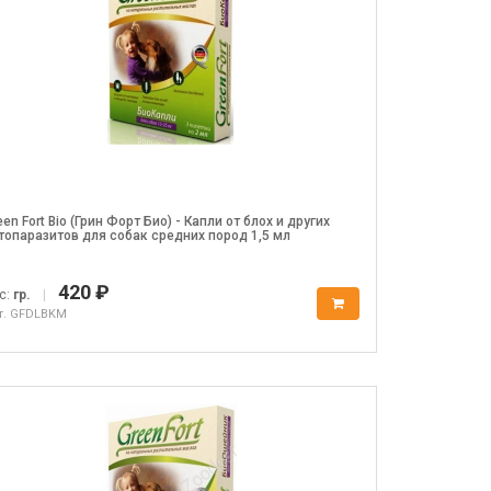
een Fort Bio (Грин Форт Био) - Капли от блох и других
топаразитов для собак средних пород 1,5 мл
420 ₽
с:
гр.
|
т. GFDLBKM