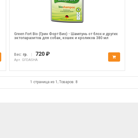
Green Fort Bio (Грин Форт Био) - Шампунь от блох и других
эктопаразитов для собак, кошек и кроликов 380 мл
720 ₽
Вес:
гр.
|
Арт. GFDASHA
1 страница из 1; Товаров: 8