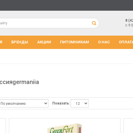
8 (4
с 9:
Я
БРЕНДЫ
АКЦИИ
ПИТОМНИКАМ
О НАС
ОПЛАТ
оссияgermaniia
Показать: