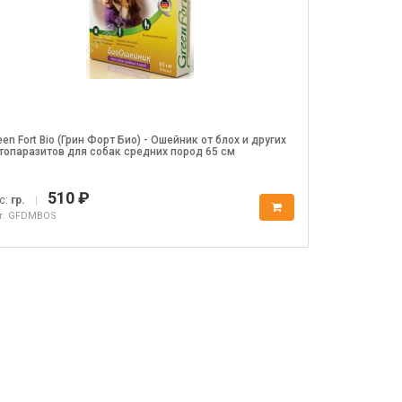
een Fort Bio (Грин Форт Био) - Ошейник от блох и других
топаразитов для собак средних пород 65 см
510 ₽
с:
гр.
|
т. GFDMBOS