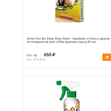
Green Fort Bio (Грин Форт Био) - Ошейник от блох и других
эктопаразитов для собак крупных пород 80 см
650 ₽
Вес:
гр.
|
Арт. GFDLBOS