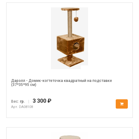
Дарэлл - Домик-когтеточка квадратный на подставке
(37*35*95 см)
3 300 ₽
Вес:
гр.
|
Арт. DA08108