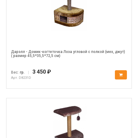
Дарэлл - Домик-когтеточка Лоза угловой с полкой (мех, джут)
( размер 45,5*35,5*72,5 см)
3 450 ₽
Вес:
гр.
|
Арт. D8231D