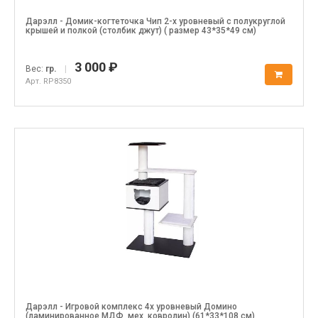
Дарэлл - Домик-когтеточка Чип 2-х уровневый с полукруглой
крышей и полкой (столбик джут) ( размер 43*35*49 см)
3 000 ₽
Вес:
гр.
|
Арт. RP8350
Дарэлл - Игровой комплекс 4х уровневый Домино
(ламинированное МДФ, мех, ковролин) (61*33*108 см)