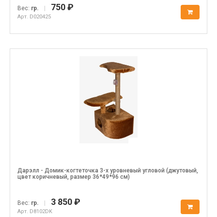
750 ₽
Вес:
гр.
|
Арт. D020425
Дарэлл - Домик-когтеточка 3-х уровневый угловой (джутовый,
цвет коричневый, размер 36*49*96 см)
3 850 ₽
Вес:
гр.
|
Арт. D8102DK