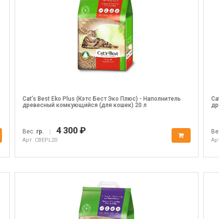
Cat’s Best Eko Plus (Кэтс Бест Эко Плюс) - Наполнитель
Ca
древесный комкующийся (для кошек) 20 л
др
4 300 ₽
Вес:
гр.
|
Ве
Арт. CBEPL20
Ар