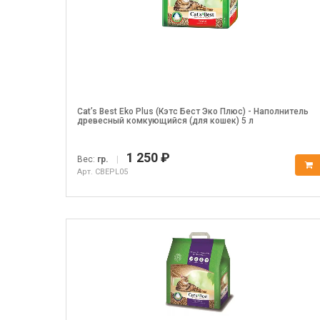
Cat’s Best Eko Plus (Кэтс Бест Эко Плюс) - Наполнитель
древесный комкующийся (для кошек) 5 л
1 250 ₽
Вес:
гр.
|
Арт. CBEPL05