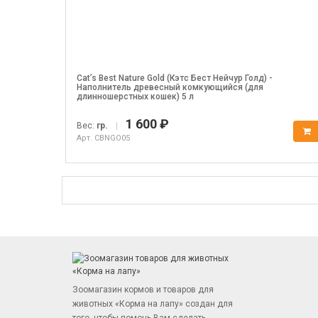
Cat’s Best Nature Gold (Кэтс Бест Нейчур Голд) -
Наполнитель древесный комкующийся (для
длинношерстных кошек) 5 л
1 600 ₽
Вес:
гр.
|
Арт. CBNGO05
Зоомагазин кормов и товаров для
животных «Корма на лапу» создан для