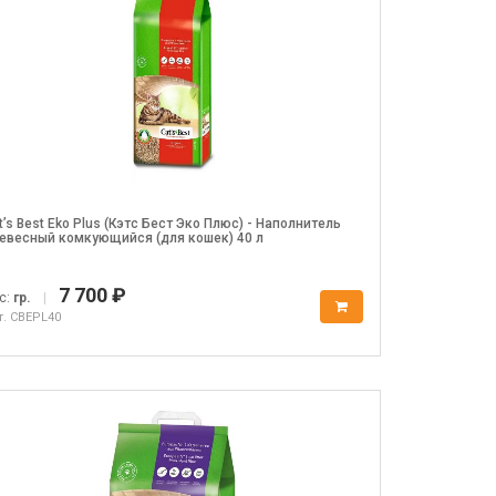
t’s Best Eko Plus (Кэтс Бест Эко Плюс) - Наполнитель
евесный комкующийся (для кошек) 40 л
7 700 ₽
с:
гр.
|
т. CBEPL40