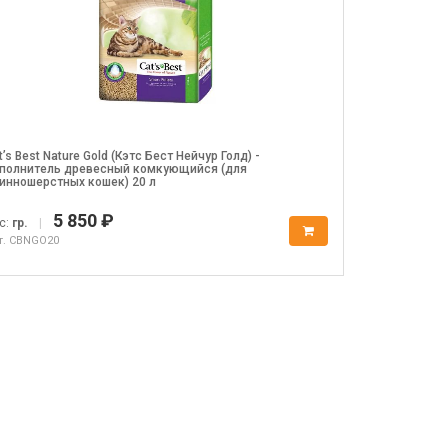
t’s Best Nature Gold (Кэтс Бест Нейчур Голд) -
полнитель древесный комкующийся (для
инношерстных кошек) 20 л
5 850 ₽
с:
гр.
|
т. CBNGO20