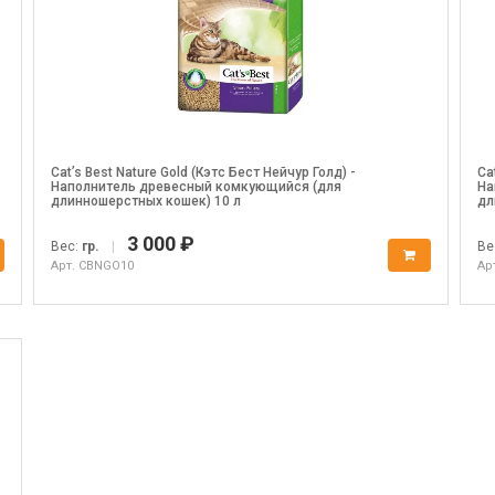
Cat’s Best Nature Gold (Кэтс Бест Нейчур Голд) -
Ca
Наполнитель древесный комкующийся (для
На
длинношерстных кошек) 10 л
дл
3 000 ₽
Вес:
гр.
|
Ве
Арт. CBNGO10
Ар