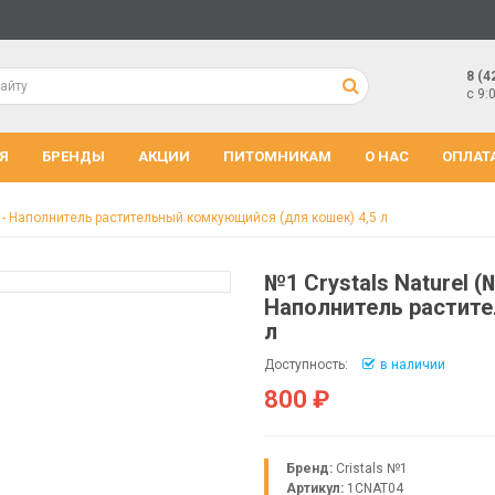
8 (4
с 9:
Я
БРЕНДЫ
АКЦИИ
ПИТОМНИКАМ
О НАС
ОПЛАТ
) - Наполнитель растительный комкующийся (для кошек) 4,5 л
№1 Crystals Naturel 
Наполнитель растите
л
Доступность:
в наличии
800 ₽
Бренд:
Cristals №1
Артикул:
1CNAT04