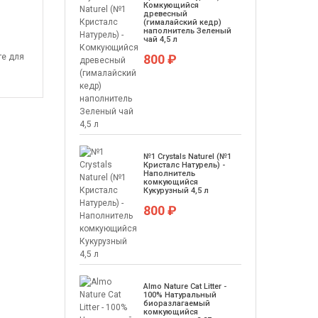
Комкующийся
древесный
(гималайский кедр)
наполнитель Зеленый
чай 4,5 л
те для
800 ₽
№1 Crystals Naturel (№1
Кристалс Натурель) -
Наполнитель
комкующийся
Кукурузный 4,5 л
800 ₽
Almo Nature Cat Litter -
100% Натуральный
биоразлагаемый
комкующийся