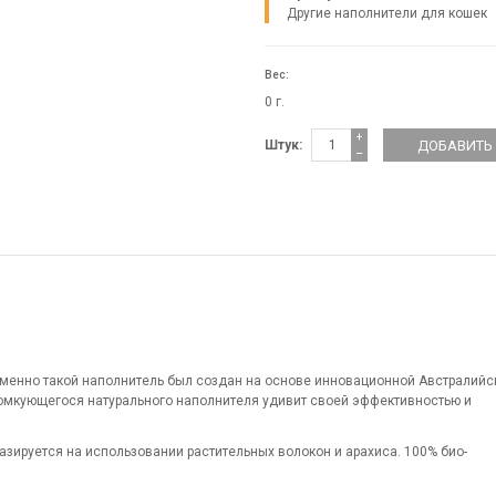
Другие наполнители для кошек
Вес:
0 г.
+
Штук:
−
Именно такой наполнитель был создан на основе инновационной Австралийс
комкующегося натурального наполнителя удивит своей эффективностью и
азируется на использовании растительных волокон и арахиса.
100% био-